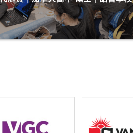
Canad
Colleg
VanWest 溫西語
Engli
言學院
Languag
加拿大語