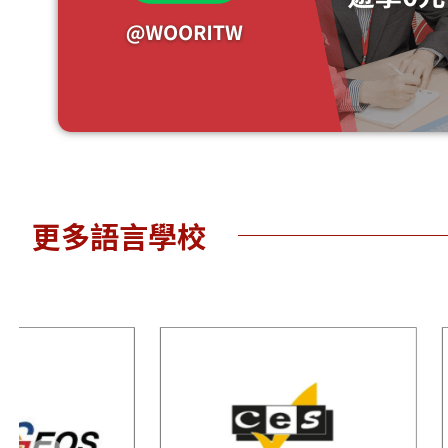
VGC
S 英語學習中
International
心
College 溫哥華
更多語言學校
喬治亞學院