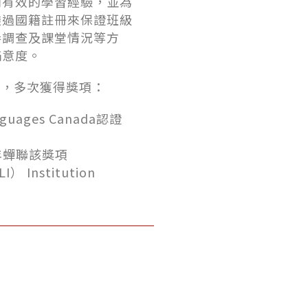
別有效的學習經驗，並為
透過國籍註冊來保證班級
卷調查及課堂情況等方
滿意度。
可，多次獲得獎項：
ges Canada認證
7年蟬聯該獎項
nstitution