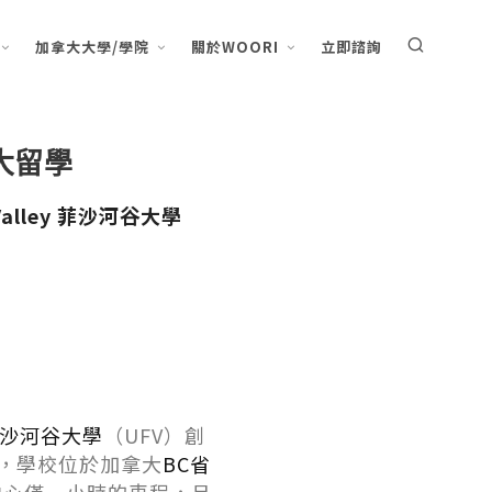
加拿大大學/學院
關於WOORI
立即諮詢
加拿大留學
er Valley 菲沙河⾕⼤學
ley 菲沙河⾕⼤學
（UFV）創
學，學校位於加拿⼤
BC省