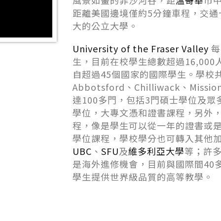
風景如畫的菲沙河⾕，距
溫哥華
市
距離美國邊境僅約5分鐘⾞程，交通
⼤的公立⼤學。
University of the Fraser Valley
每
⽣，⽬前在校學⽣總數超過16,000
⾃超過45個國家的國際學⽣。學校
Abbotsford、Chilliwack、Mi
達100多⾨，包括3⾨碩⼠學位及
學位，⼤專⽂憑和證書課程，另外
程，像是學⽣可以從⼀年的證書或
學位課程，學校學分也可轉入其他
UBC
、
SFU
及
維多利亞⼤學
等；許
是海外進修機會，⽬前與國際間40
學⽣提供世界級品質的⾼等教學。