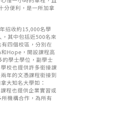
中⼼僅⼀⼩時的⾞程，且
⼗分便利，是⼀所加拿
年招收約15,000名學
⼈，其中包括近500名來
共有四個校區，分別在
ssion和Hope，開設課程⾼
眾多的學⼠學位，副學⼠
，學校也提供許多銜接課
是兩年的⽂憑課程銜接到
加拿⼤知名⼤學如：
多課程也提供企業實習或
多所機構合作，為所有