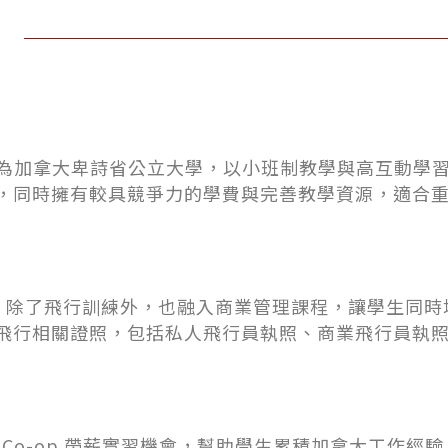
為加拿大卑詩省公立大學，以小班制教學與高互動學
，同時擁有較具競爭力的學費與完善教學資源，適合
特色之一，除了飛行訓練外，也融入商業管理課程，讓學生
飛行相關證照，包括私人飛行員執照、商業飛行員執
 Co-op 帶薪實習機會，幫助學生累積加拿大工作經